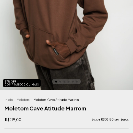
27% OFF
COMPRANDO 2 OU MAIS
Início
.
Moletom
.
Moletom Cave Atitude Marrom
Moletom Cave Atitude Marrom
R$219,00
6
x de
R$36,50
sem juros