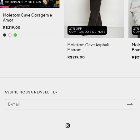
COMPRANDO 2 OU MAIS
Moletom Cave Coragem e
Amor
R$219,00
27% OFF
27%
COMPRANDO 2 OU MAIS
COM
Moletom Cave Asphalt
Mol
Marrom
Bra
R$219,00
R$2
ASSINE NOSSA NEWSLETTER