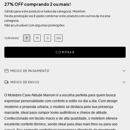
27% OFF comprando 2 ou mais!
Válido para este produto e todos da categoria: Moletom.
Nesta promoção você pode combinar este produto com outros da mesma
categoria.
Não acumulável com algumas promoções
P
M
G
GG
TAMANHO
MEIOS DE PAGAMENTO
MEIOS DE ENVIO
O Moletom Cave Atitude Marrom é a escolha perfeita para quem busca
expressar personalidade com conforto e estilo no dia a dia. Com design
moderno e proposta urbana, o modelo se destaca pela sua presença
marcante, ideal para compor looks autênticos e cheios de atitude.
Confeccionado em tecido macio e de alta qualidade, o moletom oferece
excelente conforto térmico, sendo ideal para dias mais frios ou para uso